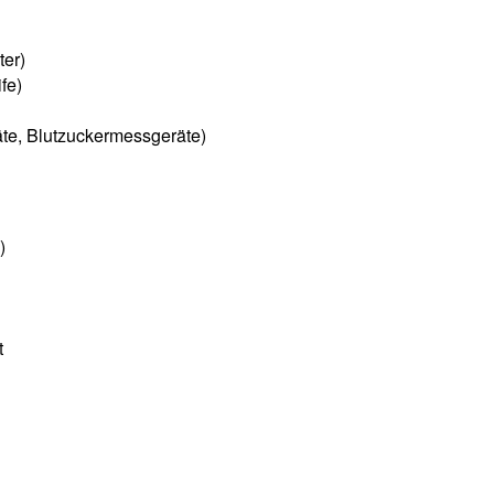
ter)
fe)
te, Blutzuckermessgeräte)
)
t