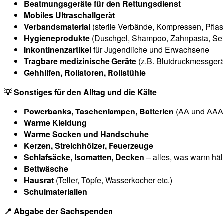
Beatmungsgeräte für den Rettungsdienst
Mobiles Ultraschallgerät
Verbandsmaterial
(sterile Verbände, Kompressen, Pflas
Hygieneprodukte
(Duschgel, Shampoo, Zahnpasta, Sei
Inkontinenzartikel
für Jugendliche und Erwachsene
Tragbare medizinische Geräte
(z.B. Blutdruckmessgerä
Gehhilfen, Rollatoren, Rollstühle
💡 Sonstiges für den Alltag und die Kälte
Powerbanks, Taschenlampen, Batterien
(AA und AAA
Warme Kleidung
Warme Socken und Handschuhe
Kerzen, Streichhölzer, Feuerzeuge
Schlafsäcke, Isomatten, Decken
– alles, was warm häl
Bettwäsche
Hausrat
(Teller, Töpfe, Wasserkocher etc.)
Schulmaterialien
📍 Abgabe der Sachspenden