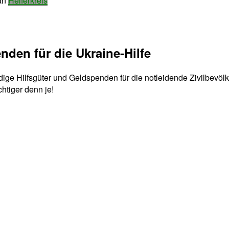
an
Helferkreis
den für die Ukraine-Hilfe
ge Hilfsgüter und Geldspenden für die notleidende Zivilbevölke
chtiger denn je!