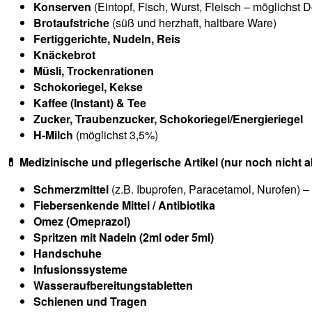
Konserven
(Eintopf, Fisch, Wurst, Fleisch – möglichst 
Brotaufstriche
(süß und herzhaft, haltbare Ware)
Fertiggerichte, Nudeln, Reis
Knäckebrot
Müsli, Trockenrationen
Schokoriegel, Kekse
Kaffee (Instant) & Tee
Zucker, Traubenzucker, Schokoriegel/Energieriegel
H-Milch
(möglichst 3,5%)
💊 Medizinische und pflegerische Artikel (nur noch nicht 
Schmerzmittel
(z.B. Ibuprofen, Paracetamol, Nurofen) 
Fiebersenkende Mittel / Antibiotika
Omez (Omeprazol)
Spritzen mit Nadeln (2ml oder 5ml)
Handschuhe
Infusionssysteme
Wasseraufbereitungstabletten
Schienen und Tragen