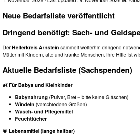
1. November 2025
/ Last updated :
4. November 2025
M. Fabi
Neue Bedarfsliste veröffentlicht
Dringend benötigt: Sach- und Geldspen
Der
Helferkreis Arnstein
sammelt weiterhin dringend notwendi
Mütter mit Kindern, alte und kranke Menschen. Ihre Hilfe ist wi
Aktuelle Bedarfsliste (Sachspenden)
👶 Für Babys und Kleinkinder
Babynahrung
(Pulver, Brei – bitte keine Gläschen)
Windeln
(verschiedene Größen)
Wasch- und Pflegemittel
Feuchttücher
🥫 Lebensmittel (lange haltbar)