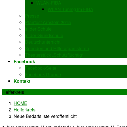
WLAN-FiBA
WLAN-Tuning im FiBA
Presse
Pfarrfest Arnstein 2015
In der Schule
In der Grundschule
Deutschunterricht
Spenden und Hilfe organisieren
Theaterstück „Schutzflüchtig“
Facebook
Facebook-Seite
Facebook-Gruppe
Kontakt
Helferkreis
HOME
Helferkreis
Neue Bedarfsliste veröffentlicht