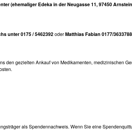
ter (ehemaliger Edeka in der Neugasse 11, 97450 Arnstein
chs unter 0175 / 5462392
oder
Matthias Fabian 0177/3633788
n
s den gezielten Ankauf von Medikamenten, medizinischen Gerät
osten.
sungsträger als Spendennachweis. Wenn Sie eine Spendenquit