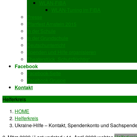
WLAN-FiBA
WLAN-Tuning im FiBA
Presse
Pfarrfest Arnstein 2015
In der Schule
In der Grundschule
Deutschunterricht
Spenden und Hilfe organisieren
Theaterstück „Schutzflüchtig“
Facebook
Facebook-Seite
Facebook-Gruppe
Kontakt
Helferkreis
HOME
Helferkreis
Ukraine-Hilfe – Kontakt, Spendenkonto und Sachspend