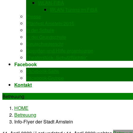
WLAN-FiBA
WLAN-Tuning im FiBA
Presse
Pfarrfest Arnstein 2015
In der Schule
In der Grundschule
Deutschunterricht
Spenden und Hilfe organisieren
Theaterstück „Schutzflüchtig“
Facebook
Facebook-Seite
Facebook-Gruppe
Kontakt
Betreuung
HOME
Betreuung
Info-Flyer der Stadt Arnstein