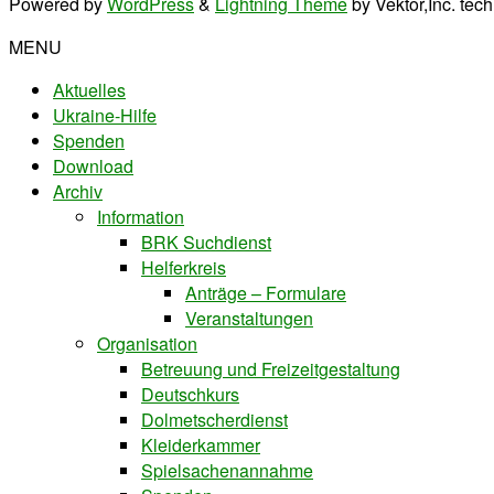
Powered by
WordPress
&
Lightning Theme
by Vektor,Inc. tec
MENU
Aktuelles
Ukraine-Hilfe
Spenden
Download
Archiv
Information
BRK Suchdienst
Helferkreis
Anträge – Formulare
Veranstaltungen
Organisation
Betreuung und Freizeitgestaltung
Deutschkurs
Dolmetscherdienst
Kleiderkammer
Spielsachenannahme