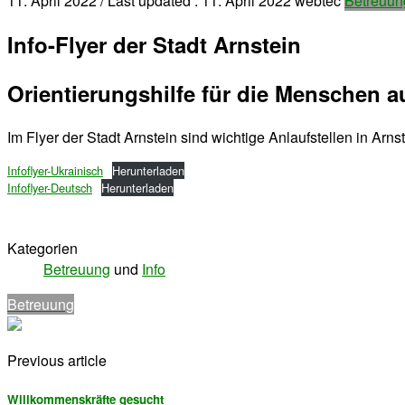
11. April 2022
/ Last updated :
11. April 2022
webtec
Betreuun
Info-Flyer der Stadt Arnstein
Orientierungshilfe für die Menschen a
Im Flyer der Stadt Arnstein sind wichtige Anlaufstellen in Arn
Infoflyer-Ukrainisch
Herunterladen
Infoflyer-Deutsch
Herunterladen
Kategorien
Betreuung
und
Info
Betreuung
Previous article
Willkommenskräfte gesucht