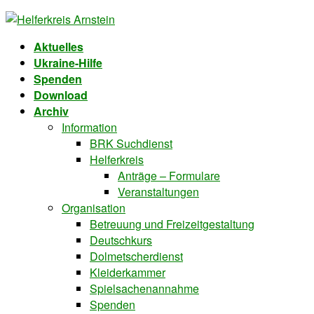
Skip
Skip
to
to
Aktuelles
the
the
Ukraine-Hilfe
content
Navigation
Spenden
Download
Archiv
Information
BRK Suchdienst
Helferkreis
Anträge – Formulare
Veranstaltungen
Organisation
Betreuung und Freizeitgestaltung
Deutschkurs
Dolmetscherdienst
Kleiderkammer
Spielsachenannahme
Spenden