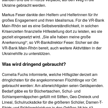
Ukraine gebracht werden.
Markus Feser dankte den Helfern und Helferinnen für ihr
großes Engagement und ihren Idealismus. Für die VR-Bank
Main-Rhön sei es eine Selbstverständlichkeit, in solchen
Krisenzeiten finanzielle Hilfestellung dort zu leisten, wo sie
gezielt eingesetzt wird. „Sie alle haben meine große
Anerkennung!“, so VR-Bankdirektor Feser. Sicher sei die
VR-Bank Main-Rhön bereit, auch weitere Aktivitäten in der
Ukrainehilfe zu unterstützen.
Was wird dringend gebraucht?
Cornelia Fuchs informierte, welche Hilfsgüter derzeit am
dringlichsten für die angekommenen Flüchtlinge vor Ort
gebraucht werden: Am allerwichtigsten seien Geldspenden.
Bedarf gäbe es für Büchertaschen, Schul- und
Schlampermäppchen gefüllt mit Stiften, Geo-Dreieck und
Lineal, Schulrucksäcke für die größeren Schüler, Damen-T-
Shirts und Frühlingskleidung in den Größen 38 bis 42,